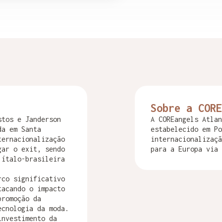
Sobre a CORE
stos e Janderson
A COREangels Atlan
da em Santa
estabelecido em Po
ternacionalização
internacionalizaçã
gar o exit, sendo
para a Europa via 
 ítalo-brasileira
rco significativo
tacando o impacto
promoção da
ecnologia da moda.
investimento da