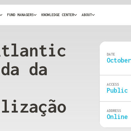
FUND MANAGERS
KNOWLEDGE CENTER
ABOUT
Atlantic
DATE
Octobe
ada da
ACCESS
Public
alização
ADDRESS
Online