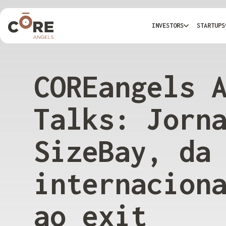
INVESTORS
STARTUPS
COREangels 
Talks: Jorn
SizeBay, da
internacion
ao exit