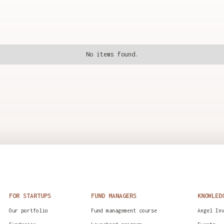
No items found.
FOR STARTUPS
FUND MANAGERS
KNOWLED
Our portfolio
Fund management course
Angel In